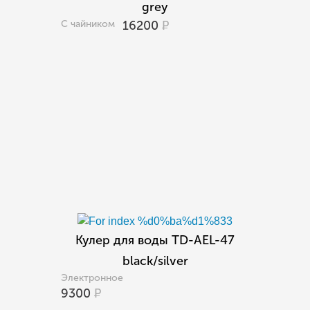
grey
С чайником
16200
Р
Кулер для воды TD-AEL-47
black/silver
Электронное
9300
Р