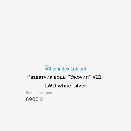
Раздатчик воды "Экочип" V21-
LWD white-silver
Без шкафчика
-
6900
Р