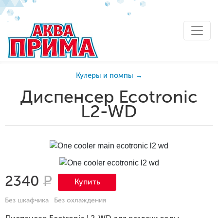
Кулеры и помпы →
Диспенсер Ecotronic
L2-WD
2340
Р
Купить
Без шкафчика
Без охлаждения