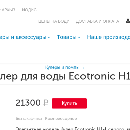
Р АРХЫЗ
ЙОДИС
ЦЕНЫ НА ВОДУ
ДОСТАВКА И ОПЛАТА
еры и аксессуары
Товары
Наше производ
Кулеры и помпы →
лер для воды Ecotronic H
21300
Р
Купить
Без шкафчика
Компрессорное
Элегантная модель Кулер Ecotronic H1-L серого цв