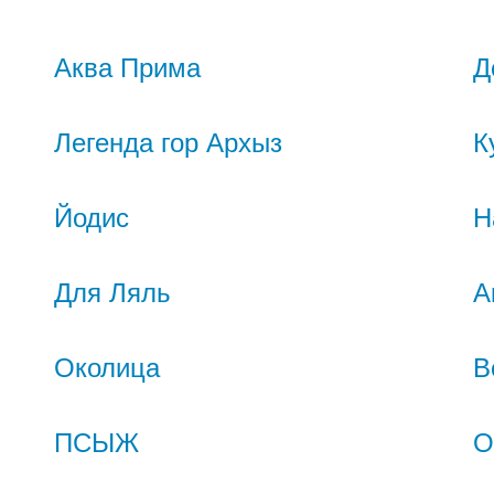
Аква Прима
Д
Легенда гор Архыз
К
Йодис
Н
Для Ляль
А
Околица
В
ПСЫЖ
О